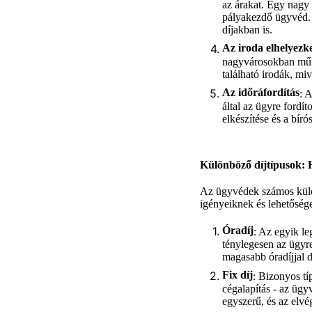
az árakat. Egy nagy 
pályakezdő ügyvéd. A
díjakban is.
Az iroda elhelyezk
nagyvárosokban műkö
található irodák, mi
Az időráfordítás
: 
által az ügyre fordí
elkészítése és a bír
Különböző díjtípusok:
Az ügyvédek számos külön
igényeiknek és lehetőség
Óradíj
: Az egyik le
ténylegesen az ügyre 
magasabb óradíjjal 
Fix díj
: Bizonyos tí
cégalapítás - az ügy
egyszerű, és az elv