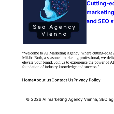
Cutting-e
marketing
and SEO s
"Welcome to
AI Marketing Agency
, where cutting-edge 
Miklós Roth, a seasoned marketing professional, we deliv
elevate your brand. Join us to experience the power of
AI
foundation of industry knowledge and success."
Home
About us
Contact Us
Privacy Policy
© 2026
AI marketing Agency Vienna, SEO a