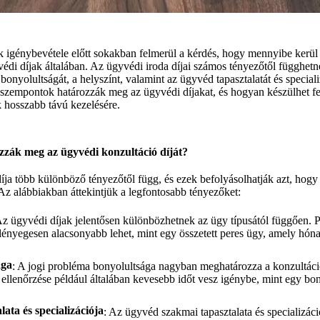
 igénybevétele előtt sokakban felmerül a kérdés, hogy mennyibe kerül 
di díjak általában. Az ügyvédi iroda díjai számos tényezőtől függhetne
 bonyolultságát, a helyszínt, valamint az ügyvéd tapasztalatát és special
szempontok határozzák meg az ügyvédi díjakat, és hogyan készülhet fel
k hosszabb távú kezelésére.
zzák meg az ügyvédi konzultáció díját?
ja több különböző tényezőtől függ, és ezek befolyásolhatják azt, hogy 
 Az alábbiakban áttekintjük a legfontosabb tényezőket:
Az ügyvédi díjak jelentősen különbözhetnek az ügy típusától függően. 
 lényegesen alacsonyabb lehet, mint egy összetett peres ügy, amely hón
ága
: A jogi probléma bonyolultsága nagyban meghatározza a konzultáció
 ellenőrzése például általában kevesebb időt vesz igénybe, mint egy bon
ata és specializációja
: Az ügyvéd szakmai tapasztalata és specializáci