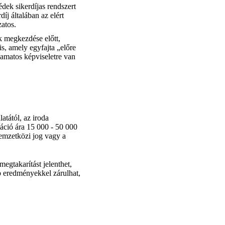
dek sikerdíjas rendszert
díj általában az elért
atos.
k megkezdése előtt,
is, amely egyfajta „előre
yamatos képviseletre van
atától, az iroda
táció ára 15 000 - 50 000
nemzetközi jog vagy a
megtakarítást jelenthet,
b eredményekkel zárulhat,