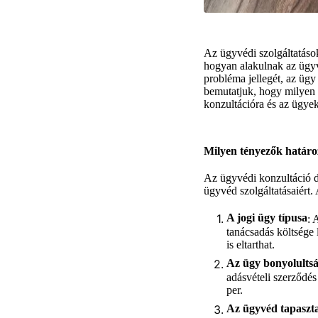
Az ügyvédi szolgáltatások
hogyan alakulnak az ügyvé
probléma jellegét, az ügy
bemutatjuk, hogy milyen 
konzultációra és az ügye
Milyen tényezők határo
Az ügyvédi konzultáció dí
ügyvéd szolgáltatásaiért.
A jogi ügy típusa
: 
tanácsadás költsége
is eltarthat.
Az ügy bonyolults
adásvételi szerződés
per.
Az ügyvéd tapasztal