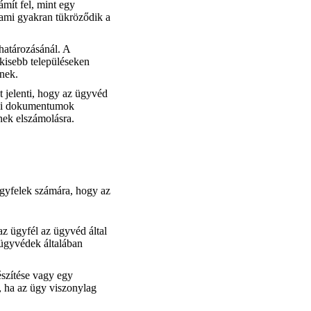
ámít fel, mint egy
, ami gyakran tükröződik a
határozásánál. A
kisebb településeken
tnek.
t jelenti, hogy az ügyvéd
jogi dokumentumok
nek elszámolásra.
gyfelek számára, hogy az
az ügyfél az ügyvéd által
t ügyvédek általában
észítése vagy egy
s, ha az ügy viszonylag