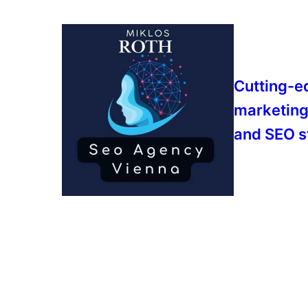
Cutting-e
marketing
and SEO s