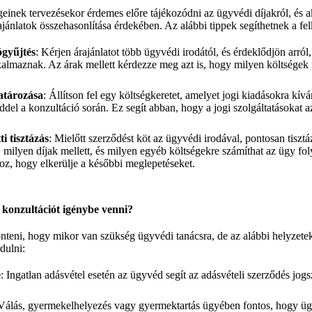
geinek tervezésekor érdemes előre tájékozódni az ügyvédi díjakról, és 
rajánlatok összehasonlítása érdekében. Az alábbi tippek segíthetnek a fe
ógyűjtés
: Kérjen árajánlatot több ügyvédi irodától, és érdeklődjön arról
kalmaznak. Az árak mellett kérdezze meg azt is, hogy milyen költségek
atározása
: Állítson fel egy költségkeretet, amelyet jogi kiadásokra kíván
del a konzultáció során. Ez segít abban, hogy a jogi szolgáltatásokat 
i tisztázás
: Mielőtt szerződést köt az ügyvédi irodával, pontosan tiszt
, milyen díjak mellett, és milyen egyéb költségekre számíthat az ügy fo
oz, hogy elkerülje a későbbi meglepetéseket.
konzultációt igénybe venni?
teni, hogy mikor van szükség ügyvédi tanácsra, de az alábbi helyze
dulni:
e
: Ingatlan adásvétel esetén az ügyvéd segít az adásvételi szerződés jogs
 Válás, gyermekelhelyezés vagy gyermektartás ügyében fontos, hogy üg