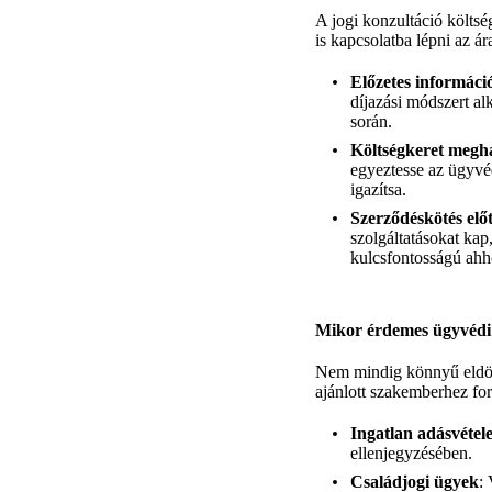
A jogi konzultáció költsé
is kapcsolatba lépni az á
Előzetes informáci
díjazási módszert al
során.
Költségkeret megh
egyeztesse az ügyvéd
igazítsa.
Szerződéskötés előtt
szolgáltatásokat kap
kulcsfontosságú ahh
Mikor érdemes ügyvédi 
Nem mindig könnyű eldön
ajánlott szakemberhez for
Ingatlan adásvétel
ellenjegyzésében.
Családjogi ügyek
: