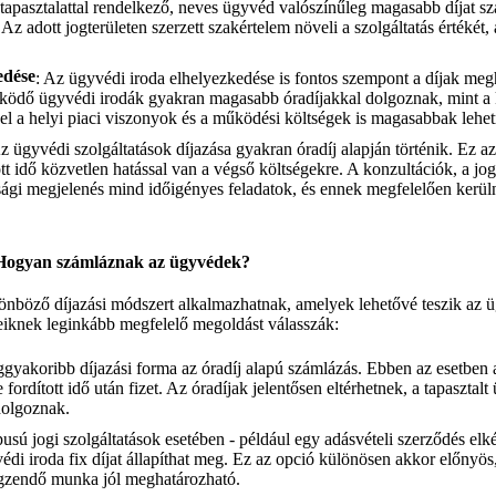
tapasztalattal rendelkező, neves ügyvéd valószínűleg magasabb díjat sz
z adott jogterületen szerzett szakértelem növeli a szolgáltatás értékét
edése
: Az ügyvédi iroda elhelyezkedése is fontos szempont a díjak meg
dő ügyvédi irodák gyakran magasabb óradíjakkal dolgoznak, mint a 
vel a helyi piaci viszonyok és a működési költségek is magasabbak lehe
Az ügyvédi szolgáltatások díjazása gyakran óradíj alapján történik. Ez az
tott idő közvetlen hatással van a végső költségekre. A konzultációk, a 
ósági megjelenés mind időigényes feladatok, és ennek megfelelően kerül
 Hogyan számláznak az ügyvédek?
böző díjazási módszert alkalmazhatnak, amelyek lehetővé teszik az ü
eiknek leginkább megfelelő megoldást válasszák:
ggyakoribb díjazási forma az óradíj alapú számlázás. Ebben az esetben 
fordított idő után fizet. Az óradíjak jelentősen eltérhetnek, a tapasztal
dolgoznak.
pusú jogi szolgáltatások esetében - például egy adásvételi szerződés elk
védi iroda fix díjat állapíthat meg. Ez az opció különösen akkor előnyö
égzendő munka jól meghatározható.