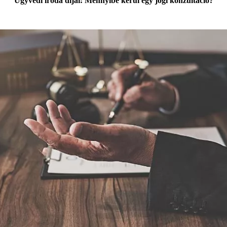
Ügyvédi iroda díjai: Mennyibe kerül egy jogi konzultáció?