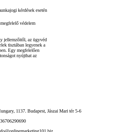
 munkajogi kérdések esetén
 a megfelelő védelem
gy jellemzőitől, az ügyvéd
felek tisztában legyenek a
kében. Egy megfelelően
ztonságot nyújthat az
ungary, 1137. Budapest, Jászai Mari tér 5-6
36706290690
nfo@onlinemarketing101.biz