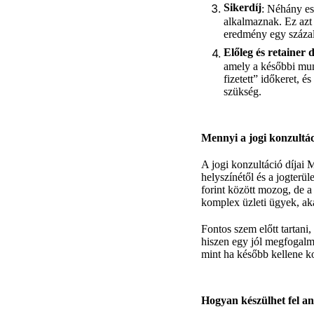
Sikerdíj
: Néhány es
alkalmaznak. Ez azt j
eredmény egy százal
Előleg és retainer d
amely a későbbi munk
fizetett” időkeret, 
szükség.
Mennyi a jogi konzultác
A jogi konzultáció díjai 
helyszínétől és a jogterü
forint között mozog, de a
komplex üzleti ügyek, ak
Fontos szem előtt tartani
hiszen egy jól megfogalm
mint ha később kellene ko
Hogyan készülhet fel an