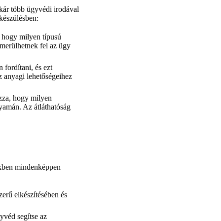
akár több ügyvédi irodával
lkészülésben:
, hogy milyen típusú
 merülhetnek fel az ügy
 fordítani, és ezt
az anyagi lehetőségeihez
ázza, hogy milyen
lyamán. Az átláthatóság
tekben mindenképpen
zerű elkészítésében és
yvéd segítse az