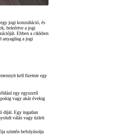
egy jogi konzultáció, és
k, beleértve a jogi
izációját. Ebben a cikkben
 anyagilag a jogi
mennyit kell fizetnie egy
Például egy egyszerű
apokig vagy akár évekig
 díját. Egy ingatlan
yolult válás vagy üzleti
ója szintén befolyásolja