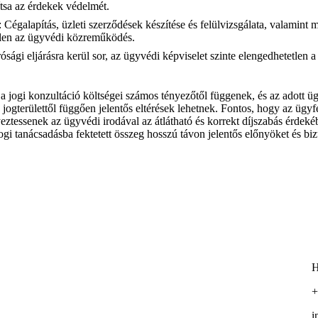
sítsa az érdekek védelmét.
: Cégalapítás, üzleti szerződések készítése és felülvizsgálata, valamint
tlen az ügyvédi közreműködés.
rósági eljárásra kerül sor, az ügyvédi képviselet szinte elengedhetetlen
 a jogi konzultáció költségei számos tényezőtől függenek, és az adott ü
a jogterülettől függően jelentős eltérések lehetnek. Fontos, hogy az ügy
yeztessenek az ügyvédi irodával az átlátható és korrekt díjszabás érde
jogi tanácsadásba fektetett összeg hosszú távon jelentős előnyöket és bi
H
+
i