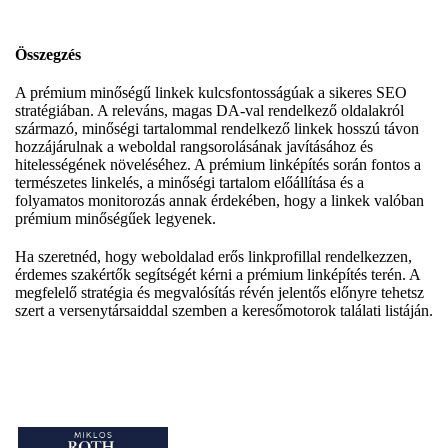
Összegzés
A prémium minőségű linkek kulcsfontosságúak a sikeres SEO
stratégiában. A releváns, magas DA-val rendelkező oldalakról
származó, minőségi tartalommal rendelkező linkek hosszú távon
hozzájárulnak a weboldal rangsorolásának javításához és
hitelességének növeléséhez. A prémium linképítés során fontos a
természetes linkelés, a minőségi tartalom előállítása és a
folyamatos monitorozás annak érdekében, hogy a linkek valóban
prémium minőségűek legyenek.
Ha szeretnéd, hogy weboldalad erős linkprofillal rendelkezzen,
érdemes szakértők segítségét kérni a prémium linképítés terén. A
megfelelő stratégia és megvalósítás révén jelentős előnyre tehetsz
szert a versenytársaiddal szemben a keresőmotorok találati listáján.