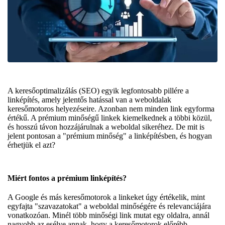
A keresőoptimalizálás (SEO) egyik legfontosabb pillére a
linképítés, amely jelentős hatással van a weboldalak
keresőmotoros helyezéseire. Azonban nem minden link egyforma
értékű. A prémium minőségű linkek kiemelkednek a többi közül,
és hosszú távon hozzájárulnak a weboldal sikeréhez. De mit is
jelent pontosan a "prémium minőség" a linképítésben, és hogyan
érhetjük el azt?
Miért fontos a prémium linképítés?
A Google és más keresőmotorok a linkeket úgy értékelik, mint
egyfajta "szavazatokat" a weboldal minőségére és relevanciájára
vonatkozóan. Minél több minőségi link mutat egy oldalra, annál
nagyobb az esélye annak, hogy a keresőmotorok előrébb