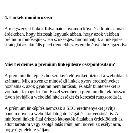
4. Linkek monitorozása
A megszerzett linkek folyamatos nyomon követése fontos annak
érdekében, hogy biztosak legyünk abban, hogy azok valóban
prémium minőségűek. Ha szükséges, finomíthatjuk a linképítési
stratégiát az aktuális piaci trendekhez és eredményekhez igazodva.
Miért érdemes a prémium linképítésre összpontosítani?
A prémium linképítés hosszú távú előnyöket biztosít a weboldalak
számára. Míg a gyenge minőségű linkek gyors eredményeket
hozhatnak, azok gyakran nem tartósak, és akár büntetéseket is
vonhatnak maguk után. Ezzel szemben a prémium linkek hosszú
távon javítják a weboldal hitelességét és keresési rangsorolását.
A prémium linképítés nemcsak a SEO eredményeket javítja,
hanem növeli a weboldal látogatottságát és konverzióját is. A
minőségi linkek által érkező látogatók általában érdeklődnek az
adott tartalom vagy szolgáltatás iránt, ami növeli az esélyt arra,
hogy ügyfelekké váljanak.