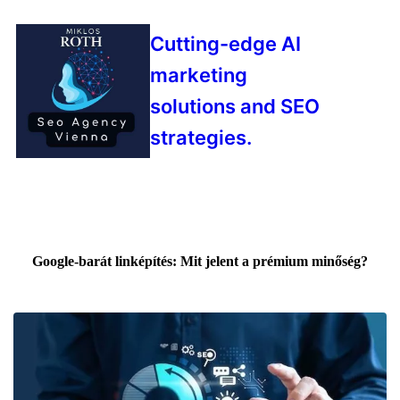
Cutting-edge AI
marketing
solutions and SEO
strategies.
Google-barát linképítés: Mit jelent a prémium minőség?