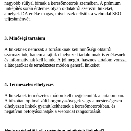
nagyobb súllyal bírnak a keresőmotorok szemében. A prémium
linképítés során érdemes olyan oldalakról szerezni linkeket,
amelyek DA értéke magas, mivel ezek erősítik a weboldal SEO
teljesítményét.
3. Minőségi tartalom
A linkeknek nemcsak a forrásuknak kell minőségi oldalról
származniuk, hanem a rajtuk elhelyezett tartalomnak is értékesnek
és informatívnak kell lennie. A jól megírt, hasznos tartalom vonzza
a látogatókat és természetes módon generál linkeket.
4. Természetes elhelyezés
A linkeknek természetes módon kell megjelenniük a tartalomban.
A túlzottan optimalizált horgonyszövegek vagy a mesterségesen
elhelyezett linkek gyanút kelthetnek a keresőmotorokban, és
negatívan befolyásolhatják a weboldal rangsorolását.
Hogyan érhetjük el a prémium minőségű linkeket?