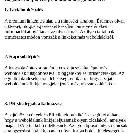
1. Tartalomkészítés
A prémium linképítés alapja a minőségi tartalom. Érdemes olyan
cikkeket, blogbejegyzéseket készíteni, amelyek értékes
információkat nyújtanak az olvasóknak. Az ilyen tartalmak
természetes módon vonzzák a linkeket más weboldalakról.
2. Kapcsolatépítés
A kapcsolatépítés során érdemes kapcsolatba lépni más
weboldalak tulajdonosaival, bloggerekrel és influencerekkel. Az
együttműködések során lehetőség nyílik arra, hogy a saját
weboldalunk linkjei megjelenjenek más, releváns oldalakon.
3. PR stratégiák alkalmazása
A sajtóközlemények és PR cikkek publikálása segíthet abban,
hogy a weboldalunk linkjei eljussanak olyan oldalakról, amelyek
magas DA értékkel rendelkeznek. Az ilyen típusú linkek nemcsak
a rangsorolást javítják, hanem növelik a weboldal hitelességét is.