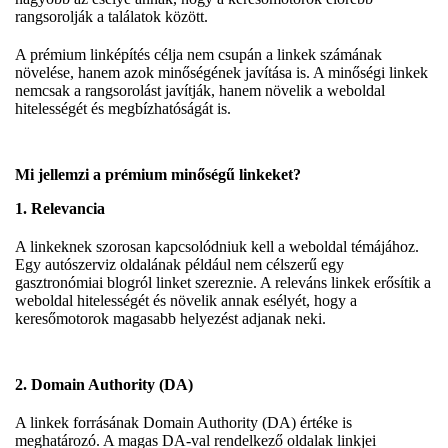
rangsorolják a találatok között.
A prémium linképítés célja nem csupán a linkek számának
növelése, hanem azok minőségének javítása is. A minőségi linkek
nemcsak a rangsorolást javítják, hanem növelik a weboldal
hitelességét és megbízhatóságát is.
Mi jellemzi a prémium minőségű linkeket?
1. Relevancia
A linkeknek szorosan kapcsolódniuk kell a weboldal témájához.
Egy autószerviz oldalának például nem célszerű egy
gasztronómiai blogról linket szereznie. A releváns linkek erősítik a
weboldal hitelességét és növelik annak esélyét, hogy a
keresőmotorok magasabb helyezést adjanak neki.
2. Domain Authority (DA)
A linkek forrásának Domain Authority (DA) értéke is
meghatározó. A magas DA-val rendelkező oldalak linkjei