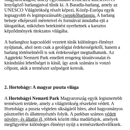
lenyűgöző barlangjaival tűnik ki. A Baradla-barlang, amely az
UNESCO Világörökség részét képezi, Közép-Európa egyik
legnagyobb és legimpozánsabb
cseppkőbarlangja.
A barlang
belseje elképesztő méreteivel és formáival ámulatba ejti a
látogatókat, miközben betekintést nyerhetnek a karsztos
képződmények titokzatos világába.
A barlanghoz kapcsolódó vezetett túrák különleges élményt
nyújtanak, ahol nem csak a geológiai érdekességekről, hanem a
barlang történelméről is sok érdekességet megtudhatunk. Az
Aggteleki Nemzeti Park emellett rengeteg túraútvonalat és
kirándulási lehetőséget is kínál, így azok számára is vonzó
célpont, akik a természet szépségeit keresik.
2. Hortobágy: A magyar puszta világa
A
Hortobágyi Nemzeti Park
Magyarország egyik legismertebb
természeti területe, amely a világörökség részeként védett. A
Hortobágy a puszta végtelen síkságáról híres, ahol hagyományos
pásztorélet és állattenyésztés folyik. A parkban számos
védett
növény- és állatfaj él,
többek között ritka madárfajok, amelyek
megfigyelése különleges élményt nyújt a természetkedvelőknek.