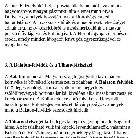
A híres Kilenclyukú híd, a pusztai állatbemutatók, valamint a
hagyományos magyar pásztorkultúra elemei mind olyan
látnivalók, amelyek hozzájárulnak a Hortobágy egyedi
hangulatához. A lovaskocsis túrák és a madárlesek lehetőséget
adnak arra, hogy közelebbről is megismerkedjünk a magyar
puszta élővilágával és kultúrájával. A Hortobágy igazi természeti
csoda, amely minden látogatót lenyűgöz egyszerűségével és
nyugalmával.
3. A Balaton-felvidék és a Tihanyi-félsziget
A
Balaton
nemcsak Magyarország legnagyobb tava, hanem
környéke is bővelkedik természeti csodákban. A
Balaton-felvidék
különleges geológiai formái, vulkanikus hegyek és
szőlőültetvények borította lankái kiválóan alkalmasak
túrázásra és
kerékpározásra.
A Káli-medence apró falvai és a Hegyestű
bazaltorgonái különleges természeti látványosságok, amelyek
mind a Balaton-felvidék szépségeit hirdetik.
A
Tihanyi-félsziget
különleges tájképi és geológiai adottságairól
híres. Az itt található vulkáni kúpok, levendulamezők, valamint a
Belső-tó és Külső-tó egyaránt megérnek egy látogatást. Tihany