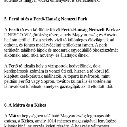
autentikus magyar vidéki élményeket is szerezhetnek.
5. Fertő tó és a Fertő-Hanság Nemzeti Park
A
Fertő tó
és a körülötte fekvő
Fertő-Hanság Nemzeti Park
az
UNESCO Világörökség része, amely Magyarország és Ausztria
határán terül el. Ez a sekély vizű tó
különleges élővilágnak
ad
otthont, és fontos madárvédelmi területként ismert. A park
területén található lápok és mocsarak egyedülálló ökoszisztémát
alkotnak, ahol ritka növény- és állatfajok élnek.
A Fertő tó ideális hely a vízisportok kedvelőinek, de a
kerékpárosok számára is vonzó úti cél, hiszen a tó körül jól
kiépített kerékpárutak találhatók. A tóparti kisvárosok, mint
például Fertőd vagy Sopron, további kulturális és történelmi
látnivalókat kínálnak, amelyek gazdagítják az itt eltöltött időt.
6. A Mátra és a Kékes
A
Mátra
hegységben található Magyarország legmagasabb
csúcsa, a
Kékes
, amely 1014 méteres magasságával lenyűgöző
kilátást kínál az ország keleti részére. A hegység változatos