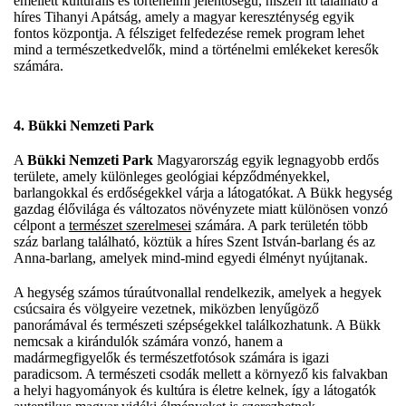
emellett kulturális és történelmi jelentőségű, hiszen itt található a
híres Tihanyi Apátság, amely a magyar kereszténység egyik
fontos központja. A félsziget felfedezése remek program lehet
mind a természetkedvelők, mind a történelmi emlékeket keresők
számára.
4. Bükki Nemzeti Park
A
Bükki Nemzeti Park
Magyarország egyik legnagyobb erdős
területe, amely különleges geológiai képződményekkel,
barlangokkal és erdőségekkel várja a látogatókat. A Bükk hegység
gazdag élővilága és változatos növényzete miatt különösen vonzó
célpont a
természet szerelmesei
számára. A park területén több
száz barlang található, köztük a híres Szent István-barlang és az
Anna-barlang, amelyek mind-mind egyedi élményt nyújtanak.
A hegység számos túraútvonallal rendelkezik, amelyek a hegyek
csúcsaira és völgyeire vezetnek, miközben lenyűgöző
panorámával és természeti szépségekkel találkozhatunk. A Bükk
nemcsak a kirándulók számára vonzó, hanem a
madármegfigyelők és természetfotósok számára is igazi
paradicsom. A természeti csodák mellett a környező kis falvakban
a helyi hagyományok és kultúra is életre kelnek, így a látogatók