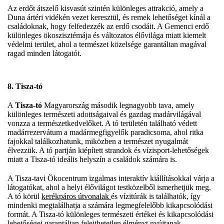
Az erdőt átszelő kisvasút szintén különleges attrakció, amely a
Duna ártéri vidékén vezet keresztül, és remek lehetőséget kínál a
családoknak, hogy felfedezzék az erdő csodáit. A Gemenci erdő
különleges ökoszisztémája és változatos élővilága miatt kiemelt
védelmi terület, ahol a természet közelsége garantáltan magával
ragad minden látogatót.
8. Tisza-tó
A
Tisza-tó
Magyarország második legnagyobb tava, amely
különleges természeti adottságaival és gazdag madárvilágával
vonzza a természetkedvelőket. A tó területén található védett
madárrezervátum a madármegfigyelők paradicsoma, ahol ritka
fajokkal találkozhatunk, miközben a természet nyugalmát
élvezzük. A tó partján kiépített strandok és vízisport-lehetőségek
miatt a Tisza-tó ideális helyszín a családok számára is.
A Tisza-tavi Ökocentrum izgalmas interaktív kiállításokkal várja a
látogatókat, ahol a helyi élővilágot testközelből ismerhetjük meg.
A tó körül
kerékpáros útvonalak
és vízitúrák is találhatók, így
mindenki megtalálhatja a számára legmegfelelőbb kikapcsolódási
formát. A Tisza-tó különleges természeti értékei és kikapcsolódási
lehetőségei garantáltan felejthetetlen élményt nyújtanak.