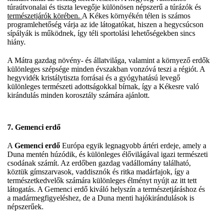
túraútvonalai és tiszta levegője különösen népszerű a túrázók és
természetjárók körében.
A Kékes környékén télen is számos
programlehetőség várja az ide látogatókat, hiszen a hegycsúcson
sípályák is működnek, így téli sportolási lehetőségekben sincs
hiány.
A Mátra gazdag növény- és állatvilága, valamint a környező erdők
különleges szépsége minden évszakban vonzóvá teszi a régiót. A
hegyvidék kristálytiszta forrásai és a gyógyhatású levegő
különleges természeti adottságokkal bírnak, így a Kékesre való
kirándulás minden korosztály számára ajánlott.
7. Gemenci erdő
A
Gemenci erdő
Európa egyik legnagyobb ártéri erdeje, amely a
Duna mentén húzódik, és különleges élővilágával igazi természeti
csodának számít. Az erdőben gazdag vadállomány található,
köztük gímszarvasok, vaddisznók és ritka madárfajok, így a
természetkedvelők számára különleges élményt nyújt az itt tett
látogatás. A Gemenci erdő kiváló helyszín a természetjáráshoz és
a madármegfigyeléshez, de a Duna menti hajókirándulások is
népszerűek.