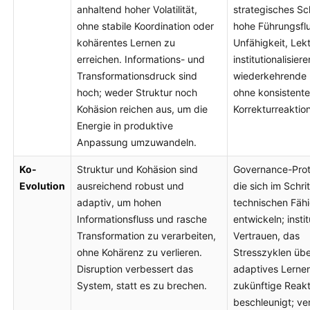
anhaltend hoher Volatilität,
strategisches S
ohne stabile Koordination oder
hohe Führungsflu
kohärentes Lernen zu
Unfähigkeit, Lek
erreichen. Informations- und
institutionalisiere
Transformationsdruck sind
wiederkehrende 
hoch; weder Struktur noch
ohne konsistente
Kohäsion reichen aus, um die
Korrekturreaktion
Energie in produktive
Anpassung umzuwandeln.
Ko-
Struktur und Kohäsion sind
Governance-Prot
Evolution
ausreichend robust und
die sich im Schrit
adaptiv, um hohen
technischen Fähi
Informationsfluss und rasche
entwickeln; instit
Transformation zu verarbeiten,
Vertrauen, das
ohne Kohärenz zu verlieren.
Stresszyklen übe
Disruption verbessert das
adaptives Lernen
System, statt es zu brechen.
zukünftige Reak
beschleunigt; ver