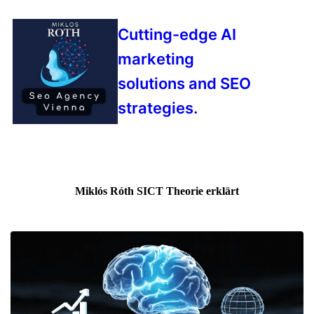
Cutting-edge AI
marketing
solutions and SEO
strategies.
Miklós Róth SICT Theorie erklärt