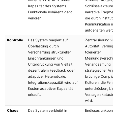
Kapazität des Systems.
Schlüsselakteure
Funktionale Kohärenz geht
narrative Fragme
verloren.
die durch institut
Kommunikation n
aufgehalten wer
Kontrolle
Das System reagiert auf
Zentralisierung 
Überlastung durch
Autorität, Verrin
Verschärfung struktureller
tolerierter
Einschränkungen und
Meinungsverschi
Unterdrückung von Vielfalt,
Verlangsamung
dezentralem Feedback oder
strategischer A
adaptiver Heterodoxie.
brüchige Compli
Integrationskapazität wird auf
Kulturen, die Feh
Kosten adaptiver Kapazität
unterdrücken, bi
erkauft.
Versagen katast
wird.
Chaos
Das System verbleibt in
Endloses unkoord