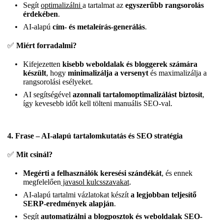
Segít
optimalizálni
a tartalmat az
egyszerűbb rangsorolás
érdekében
.
AI-alapú
cím- és metaleírás-generálás
.
✅
Miért forradalmi?
Kifejezetten
kisebb weboldalak és bloggerek számára
készült
, hogy
minimalizálja a versenyt
és maximalizálja a
rangsorolási esélyeket.
AI segítségével
azonnali tartalomoptimalizálást biztosít
,
így kevesebb időt kell tölteni manuális SEO-val.
4. Frase – AI-alapú tartalomkutatás és SEO stratégia
✅
Mit csinál?
Megérti a felhasználók keresési szándékát
, és ennek
megfelelően
javasol kulcsszavakat
.
AI-alapú tartalmi vázlatokat készít
a legjobban teljesítő
SERP-eredmények alapján
.
Segít
automatizálni a blogposztok és weboldalak SEO-