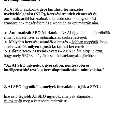
Az AI SEO eszközök
gépi tanulást, természetes
nyelvfeldolgozást (NLP), keresési trendek elemzését és
automatizációt
használnak a
keresőmotorok rangsorolási
szabályainak megértésére és a weboldalak optimalizálására.
🔹
Automatizált SEO feladatok
– Az AI ügynökök kiküszöbölik
a manuális elemzés és optimalizálás szükségességét.
🔹
Mélyebb keresési szándék-elemzés
–
Jobban megértik
, hogy
a felhasználók
milyen típusú tartalmat keresnek
.
🔹
Előrejelzések és trendkövetés
– Az AI előre tudja jelezni,
hogy mely SEO-stratégiák lesznek hatékonyak a jövőben.
"Az AI SEO ügynökök gyorsabbá, pontosabbá és
intelligensebbé teszik a keresőoptimalizálást, mint valaha."
2. AI SEO ügynökök, amelyek forradalmasítják a SEO-t
Íme az
5 legjobb AI SEO ügynök
, amelyek
alapjaiban
változtatják
meg a keresőoptimalizálást: