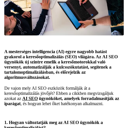
A mesterséges intelligencia (AI) egyre nagyobb hatást
gyakorol a keresőoptimalizálás (SEO) világára. Az
AI SEO
ügynökök
új szintre emelik a keresőmotorokkal való
versenyt, automatizálják a kulcsszókutatást, segítenek a
tartalomoptimalizálásban, és előrejelzik az
algoritmusváltozásokat.
De vajon mely AI SEO eszközök formálják át a
keresőoptimalizálás jövőjét? Ebben a cikkben megvizsgáljuk
azokat az
AI SEO
ügynököket, amelyek forradalmasítják az
iparágat
, és hogyan lehet őket hatékonyan alkalmazni.
1. Hogyan változtatják meg az AI SEO ügynökök a
keresőoptimalizálást?