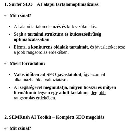
1. Surfer SEO – AI-alapú tartalomoptimalizálás
✅
Mit csinál?
AI-alapú tartalomelemzés és kulcsszókutatás.
Segít a
tartalmi struktúra és kulcsszósűrűség
optimalizálásában
.
Elemzi a
konkurens oldalak tartalmát
, és
javaslatokat tesz
a jobb rangsorolás érdekében.
✅
Miért forradalmi?
Valós időben ad SEO-javaslatokat
, így azonnal
alkalmazhatók a változtatások.
AI segítségével
megmutatja, milyen hosszú és milyen
formátumú legyen egy adott tartalom
a
legjobb
rangsorolás
érdekében.
2. SEMRush AI Toolkit – Komplett SEO megoldás
✅
Mit csinál?