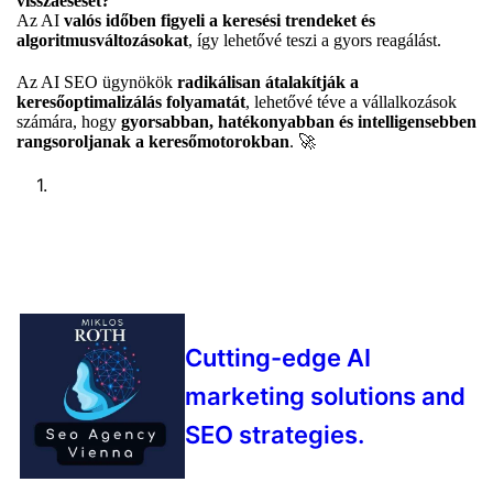
visszaesését?
Az AI
valós időben figyeli a keresési trendeket és
algoritmusváltozásokat
, így lehetővé teszi a gyors reagálást.
Az AI SEO ügynökök
radikálisan átalakítják a
keresőoptimalizálás folyamatát
, lehetővé téve a vállalkozások
számára, hogy
gyorsabban, hatékonyabban és intelligensebben
rangsoroljanak a keresőmotorokban
. 🚀
Cutting-edge AI
marketing solutions and
SEO strategies.