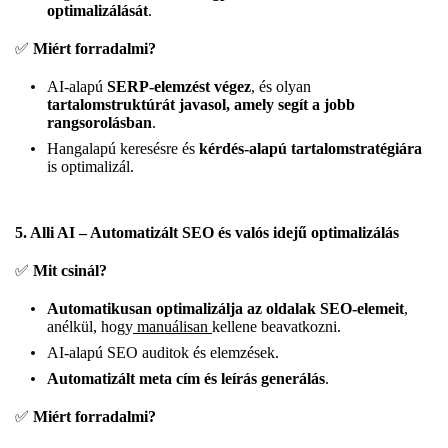
optimalizálását
.
✅
Miért forradalmi?
AI-alapú
SERP-elemzést végez
, és olyan
tartalomstruktúrát javasol, amely segít a jobb
rangsorolásban
.
Hangalapú keresésre és
kérdés-alapú tartalomstratégiára
is optimalizál.
5. Alli AI – Automatizált SEO és valós idejű optimalizálás
✅
Mit csinál?
Automatikusan optimalizálja az oldalak SEO-elemeit
,
anélkül, hogy
manuálisan
kellene beavatkozni.
AI-alapú SEO auditok és elemzések.
Automatizált meta cím és leírás generálás
.
✅
Miért forradalmi?