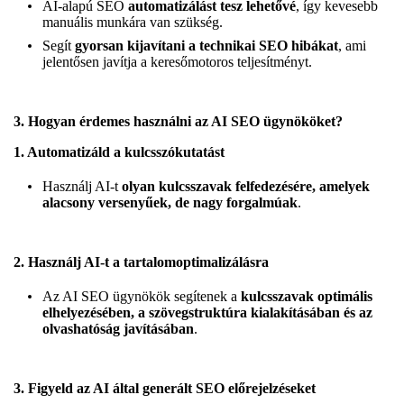
AI-alapú SEO
automatizálást tesz lehetővé
, így kevesebb
manuális munkára van szükség.
Segít
gyorsan kijavítani a technikai SEO hibákat
, ami
jelentősen javítja a keresőmotoros teljesítményt.
3. Hogyan érdemes használni az AI SEO ügynököket?
1. Automatizáld a kulcsszókutatást
Használj AI-t
olyan kulcsszavak felfedezésére, amelyek
alacsony versenyűek, de nagy forgalmúak
.
2. Használj AI-t a tartalomoptimalizálásra
Az AI SEO ügynökök segítenek a
kulcsszavak optimális
elhelyezésében, a szövegstruktúra kialakításában és az
olvashatóság javításában
.
3. Figyeld az AI által generált SEO előrejelzéseket