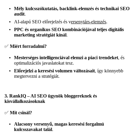
Mély kulcsszókutatás, backlink-elemzés és technikai SEO
audit
.
AI-alapú SEO előrejelzés és v
ersenytárs-elemzés
.
PPC és organikus SEO kombinációjával teljes digitális
marketing stratégiát kínál
.
✅
Miért forradalmi?
Mesterséges intelligenciával elemzi a piaci trendeket
, és
optimalizációs javaslatokat tesz.
Előrejelzi a keresési volumen változásait
, így könnyebb
megtervezni a stratégiát.
3. RankIQ – AI SEO ügynök bloggereknek és
kisvállalkozásoknak
✅
Mit csinál?
Alacsony versenyű, magas keresési forgalmú
kulcsszavakat talál
.